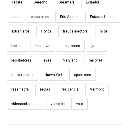
debate
Derecho
Dreamers
Ecuador
edad
elecciones
Eric Adams
Estados Unidos
extranjeros
Florida
fraude electoral
hijos
historia
iniciativa
inmigrantes
jueces
legisladores
leyes
Maryland
millones
neoyorquinos
Nueva York
opositores
raza negra
reglas
residencia
Vermont
videoconferencia
votación
voto