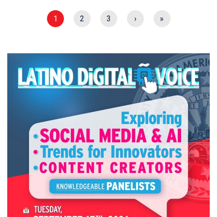
1
2
3
›
»