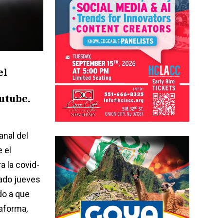
el
utube.
nal del
 el
a la covid-
asado jueves
do a que
taforma,