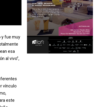
o y fue muy
totalmente
Lean esa
n al vivo”,
iferentes
r vínculo
smo,
ara este