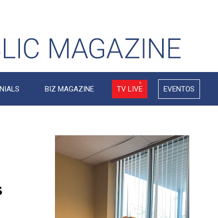
NIALS
BIZ MAGAZINE
TV LIVE
EVENTOS
Video
Player
s