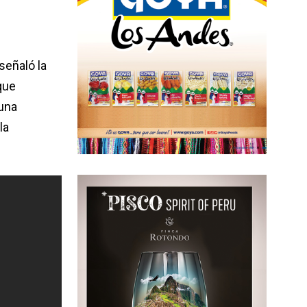
señaló la
que
una
la