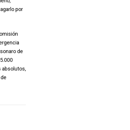
leño,
agarlo por
comisión
mergencia
lsonaro de
05.000
s absolutos,
 de