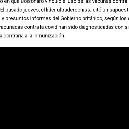
o en que Bolsonaro vinculó el uso de las vacunas contra l
 El pasado jueves, el líder ultraderechista citó un supuest
e y presuntos informes del Gobierno británico, según los
acunadas contra la covid han sido diagnosticadas con si
a contraria a la inmunización.