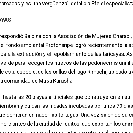
arcadas y es una vergüenza”, detalló a Efe el especialist
AYAS
respondió Balbina con la Asociación de Mujeres Charapi, 
l fondo ambiental Profonanpe logró recientemente la a
para la extracción y el repoblamiento de las taricayas. Así
verde para recoger los huevos de las podonecmis unifilis
e esta especie, de las orillas del lago Rimachi, ubicado 
 la comunidad de Musa Karusha.
n hasta las 20 playas artificiales que construyeron en su
embran y cuidan las nidadas incubadas por unos 70 días,
e demoran en nacer las tortugas. Una vez salen de su ca
erciantes de la ciudad de Iquitos, que exportan los anim
co, principalmente, y la otra mitad se retorna al lago para 