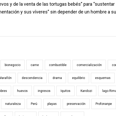
vos y de la venta de las tortugas bebés” para “sustentar 
imentación y sus víveres” sin depender de un hombre a su
bionegocio
carne
combustible
comercialización
co
 Marañón
descendencia
drama
equilibrio
esquemas
bres
huevos
ingresos
Iquitos
Kandozi
lago Rim
naturaleza
Perú
playas
preservación
Profonanpe