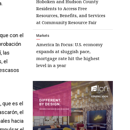
Hoboken and Hudson County
a.
Residents to Access Free
Resources, Benefits, and Services
at Community Resource Fair
que con el
Markets
probación
America In Focus: U.S. economy
expands at sluggish pace,
, las
mortgage rate hit the highest
, el
level in a year
a escasos
 que es el
scarón, el
ales hacia
impulsar el