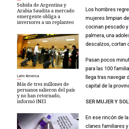
Subida de Argentina y
Los hombres regre
Arabia Saudita a mercado
emergente obliga a
mujeres limpian des
inversores a un replanteo
cocinan pescado y 
palmera, una adole
descalzos, cortan
Pasan pocos minuto
para las 100 famil
Latin America
llega tras navegar
Más de tres millones de
capital de la provi
peruanos salieron del país
y no han retornado,
informó INEI
SER MUJER Y SO
En ese rincón de l
clanes familiares 