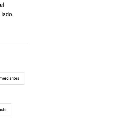
el
 lado.
merciantes
achi