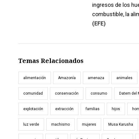
ingresos de los hue
combustible, la al
(EFE)
Temas Relacionados
alimentación
Amazonía
amenaza
animales
comunidad
conservación
consumo
Datem del
explotación
extracción
familias
hijos
hom
luz verde
machismo
mujeres
Musa Karusha