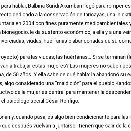
para hablar, Balbina Sundi Akumbari llegó para romper 
ecto dedicado a la conservación de taricayas, una iniciat
untaria en 2004 con fines puramente medioambientales y
 bionegocio, le da sustento económico, a ella y a una vei
divorciadas, viudas, huérfanas o abandonadas de su com
royecto) para las viudas, las huérfanas… Si se terminan (l
é van a trabajar estas mujeres? Las mujeres no saben pes
na, de 50 años. Y ella sabe de qué habla: la abandonó su 
s, algo considerado una “maldición” para el pueblo Kandoz
uctivo de la mujer es central para mantener la descenden
 el psicólogo social César Renfigo.
onan y, cuando pasa, es algo bien condicionante para las
o que después vuelvan a juntarse. Tienen que salir de la