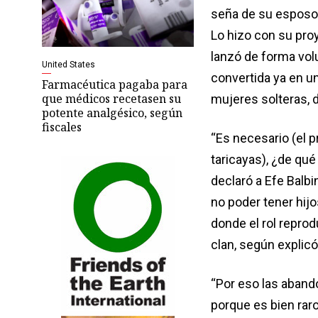
seña de su esposo 
Lo hizo con su proy
lanzó de forma vol
United States
convertida ya en un
Farmacéutica pagaba para
que médicos recetasen su
mujeres solteras, 
potente analgésico, según
fiscales
“Es necesario (el p
taricayas), ¿de qu
declaró a Efe Balbi
no poder tener hijo
donde el rol reprod
clan, según explicó
“Por eso las aband
porque es bien rar