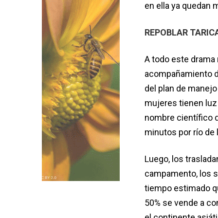
en ella ya quedan m
REPOBLAR TARIC
A todo este drama 
acompañamiento de
del plan de manejo 
mujeres tienen luz 
nombre científico d
minutos por río de
Luego, los traslada
campamento, los si
tiempo estimado qu
50% se vende a com
el continente asiáti