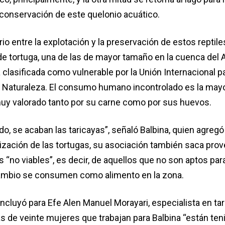
 conservación de este quelonio acuático.
rio entre la explotación y la preservación de estos reptile
de tortuga, una de las de mayor tamaño en la cuenca de
clasificada como vulnerable por la Unión Internacional pa
a Naturaleza. El consumo humano incontrolado es la ma
muy valorado tanto por su carne como por sus huevos.
o, se acaban las taricayas”, señaló Balbina, quien agreg
lización de las tortugas, su asociación también saca prov
 “no viables”, es decir, de aquellos que no son aptos para
ambio se consumen como alimento en la zona.
ncluyó para Efe Alen Manuel Morayari, especialista en ta
s de veinte mujeres que trabajan para Balbina “están ten