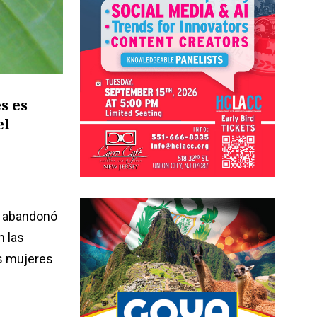
s es
el
a abandonó
n las
as mujeres