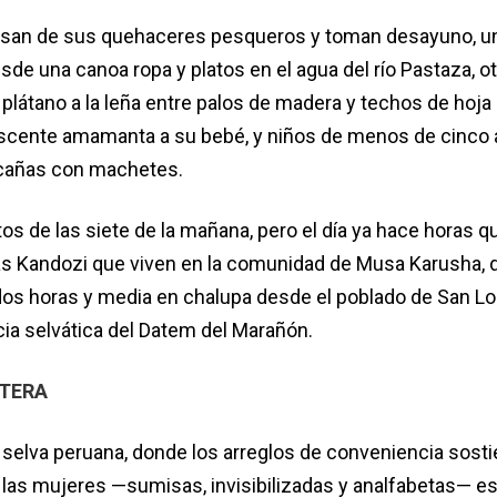
san de sus quehaceres pesqueros y toman desayuno, u
de una canoa ropa y platos en el agua del río Pastaza, o
plátano a la leña entre palos de madera y techos de hoja
scente amamanta a su bebé, y niños de menos de cinco 
 cañas con machetes.
s de las siete de la mañana, pero el día ya hace horas q
ias Kandozi que viven en la comunidad de Musa Karusha,
 dos horas y media en chalupa desde el poblado de San Lo
ncia selvática del Datem del Marañón.
LTERA
a selva peruana, donde los arreglos de conveniencia sosti
y las mujeres —sumisas, invisibilizadas y analfabetas— e