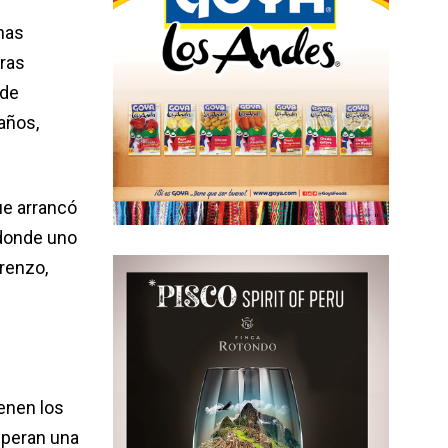
nas
tras
 de
años,
ue arrancó
 donde uno
renzo,
enen los
speran una