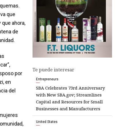
esquemas.
iva que
 que ahora,
ntena de
unidad.
as
car”,
Te puede interesar
esposo por
Entrepreneurs
i, en
SBA Celebrates 73rd Anniversary
cia del
with New SBA.gov; Streamlines
Capital and Resources for Small
Businesses and Manufacturers
 mujeres
United States
 comunidad,