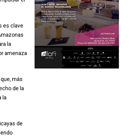
s es clave
l Amazonas
ra la
yor amenaza
ó que, más
echo de la
 la
ricayas de
iendo