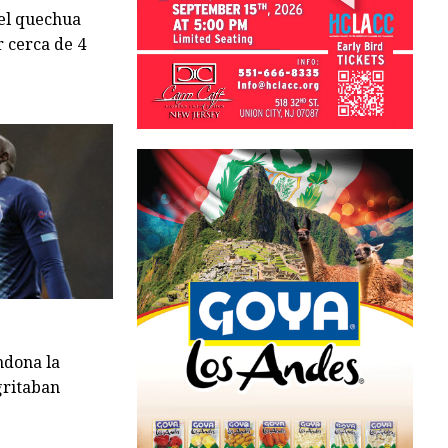
 el quechua
r cerca de 4
ndona la
gritaban