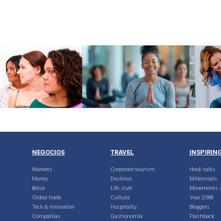
NEGOCIOS
TRAVEL
INSPIRIN
Markets
Corporate tourism
Heidi talks
Money
Destinos
Millennials
Bolsa
Life style
Movements /
Global trade
Cultura
Year 2068
Tech & innovation
Hospitality
Bloggers
Compañias
Gastronomía
Flashback