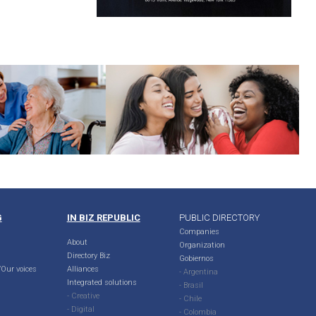
G
IN BIZ REPUBLIC
PUBLIC DIRECTORY
Companies
About
Organization
Directory Biz
Gobiernos
Our voices
Alliances
- Argentina
Integrated solutions
- Brasil
- Creative
- Chile
- Digital
- Colombia