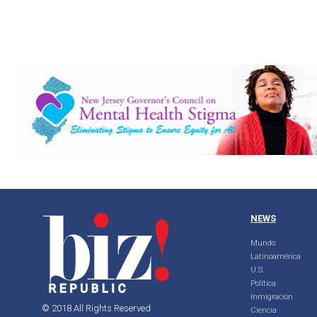
NEWS
Mundo
Latinoamérica
U.S.
Política
Inmigración
© 2018 All Rights Reserved
Ciencia