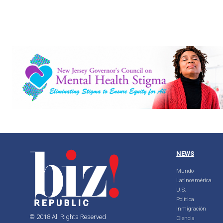
NEWS
Mundo
Latinoamérica
U.S.
Política
Inmigración
© 2018 All Rights Reserved
Ciencia