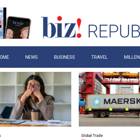
OME
NEWS
BUSINESS
TRAVEL
MILLEN
s
Global Trade