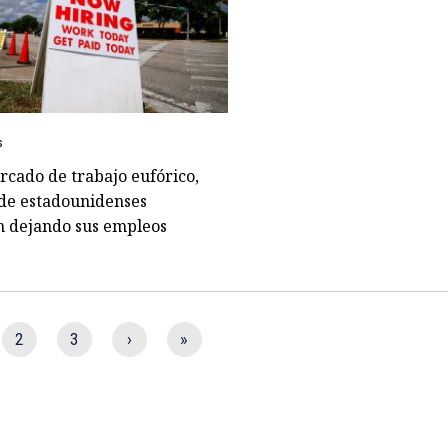
s
cado de trabajo eufórico,
 de estadounidenses
n dejando sus empleos
2
3
›
»