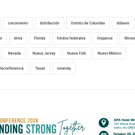
crecimiento
distribución
Distrito de Columbia
dólares
os
etnia
Florida
fondos federales
hispanos
Illinoi
Nevada
Nueva Jersey
Nueva York
Nuevo México
eleconferencia
Texas
vivienda