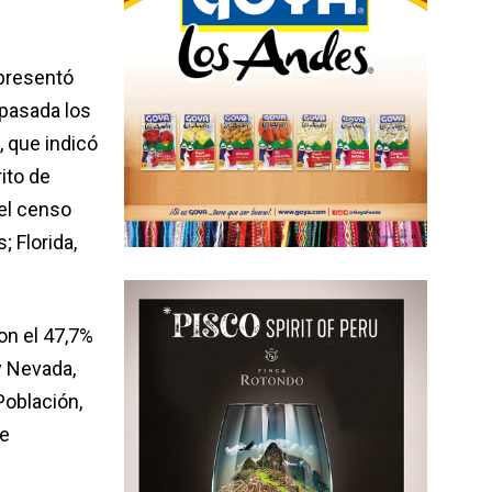
epresentó
 pasada los
, que indicó
ito de
el censo
; Florida,
on el 47,7%
 y Nevada,
Población,
se