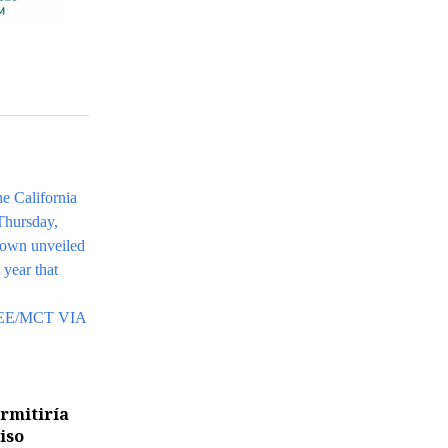
ermitiría
iso