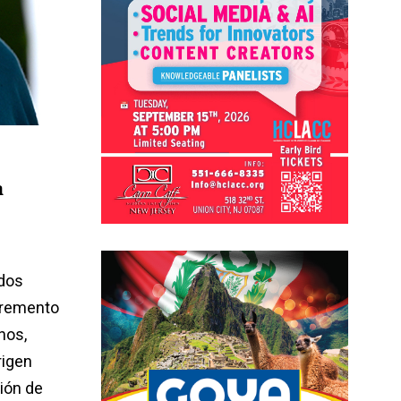
a
idos
cremento
nos,
rigen
ción de