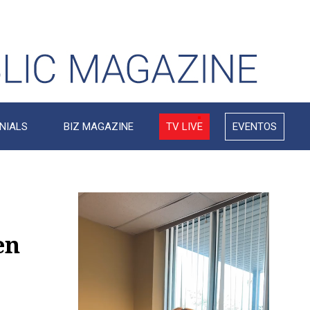
NIALS
BIZ MAGAZINE
TV LIVE
EVENTOS
Video
Player
en