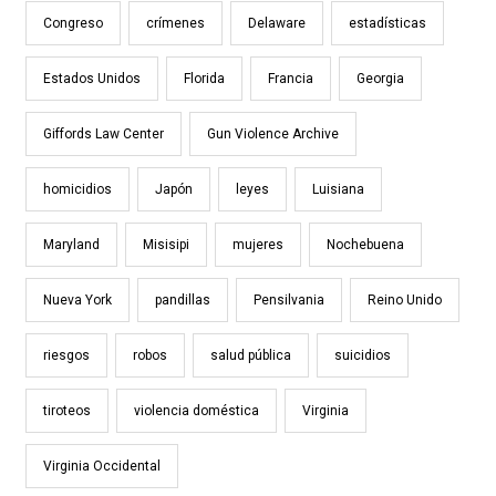
Congreso
crímenes
Delaware
estadísticas
Estados Unidos
Florida
Francia
Georgia
Giffords Law Center
Gun Violence Archive
homicidios
Japón
leyes
Luisiana
Maryland
Misisipi
mujeres
Nochebuena
Nueva York
pandillas
Pensilvania
Reino Unido
riesgos
robos
salud pública
suicidios
tiroteos
violencia doméstica
Virginia
Virginia Occidental