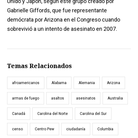
Unido y Japón, según este grupo creado por
Gabrielle Giffords, que fue representante
demócrata por Arizona en el Congreso cuando
sobrevivió a un intento de asesinato en 2007.
Temas Relacionados
afroamericanos
Alabama
Alemania
Arizona
armas de fuego
asaltos
asesinatos
Australia
Canadá
Carolina del Norte
Carolina del Sur
censo
Centro Pew
ciudadanía
Columbia