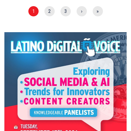
1
2
3
›
»