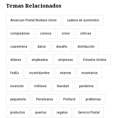
Temas Relacionados
American Postal Workers Union
cadena de suministro
compradores
correos
crisis
críticas
cuarentena
datos
desafío
distribución
dólares
empleados
empresas
Estados Unidos
FedEx
incertidumbre
internet
inventarios
inversión
millones
Navidad
pandemia
paquetería
Pensilvania
Portland
problemas
productos
puertos
regalos
Servicio Postal