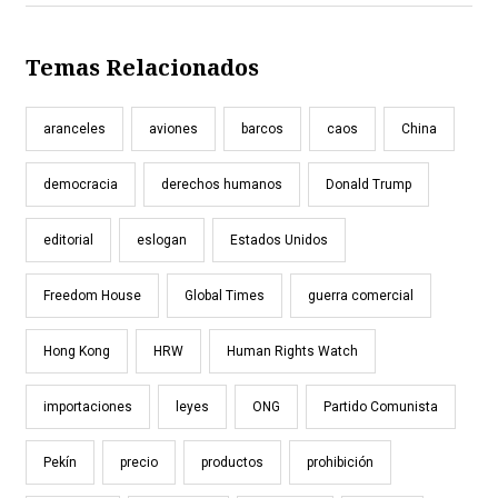
Temas Relacionados
aranceles
aviones
barcos
caos
China
democracia
derechos humanos
Donald Trump
editorial
eslogan
Estados Unidos
Freedom House
Global Times
guerra comercial
Hong Kong
HRW
Human Rights Watch
importaciones
leyes
ONG
Partido Comunista
Pekín
precio
productos
prohibición