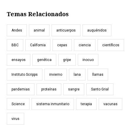
Temas Relacionados
Andes
animal
anticuerpos
auquénidos
BBC
California
cepas
ciencia
científicos
ensayos
genética
gripe
inocuo
Instituto Scripps
invierno
lana
llamas
pandemias
proteínas
sangre
Santo Grial
Science
sistema inmunitario
terapia
vacunas
virus