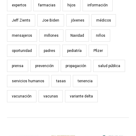
expertos
farmacias
hijos
información
Jeff Zients
Joe Biden
jóvenes
médicos
mensajeros
millones
Navidad
niños
oportunidad
padres
pediatría
Pfizer
prensa
prevención
propagación
salud pública
servicios humanos
tasas
tenencia
vacunación
vacunas
variante delta