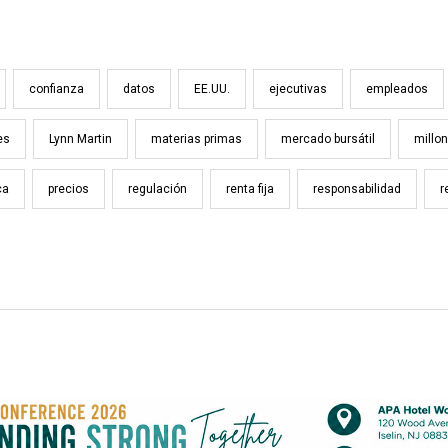
confianza
datos
EE.UU.
ejecutivas
empleados
es
Lynn Martin
materias primas
mercado bursátil
millo
ca
precios
regulación
renta fija
responsabilidad
r