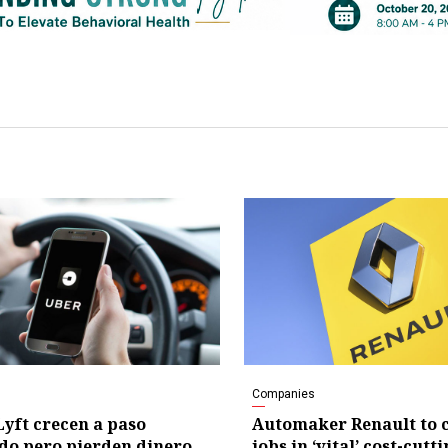
Companies
Lyft crecen a paso
Automaker Renault to c
do pero pierden dinero
jobs in ‘vital’ cost-cutt