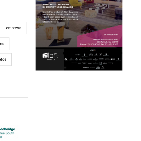
empresa
nes
etos