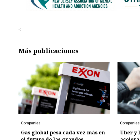
<
Más publicaciones
Companies
Companies
Gas global pesa cada vez más en
Uber y 
el futuro de las grandes
acelera