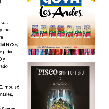
l
 sus
quipo
ra
 del NYSE,
e pidan
O y
rado
E, impulsó
entales,
a Sharon