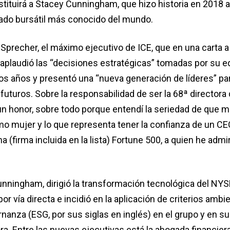
tituirá a Stacey Cunningham, que hizo historia en 2018 a
ado bursátil más conocido del mundo.
 Sprecher, el máximo ejecutivo de ICE, que en una carta a
plaudió las “decisiones estratégicas” tomadas por su e
mos años y presentó una “nueva generación de líderes” pa
 futuros. Sobre la responsabilidad de ser la 68ª directora
 un honor, sobre todo porque entendí la seriedad de que m
mo mujer y lo que representa tener la confianza de un CE
(firma incluida en la lista) Fortune 500, a quien he admi
nningham, dirigió la transformación tecnológica del NYS
por vía directa e incidió en la aplicación de criterios ambi
nanza (ESG, por sus siglas en inglés) en el grupo y en su
a. Entre las nuevas ejecutivas está la abogada financier