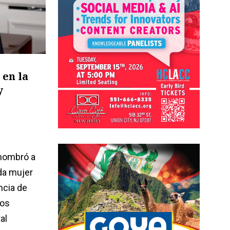
 en la
y
nombró a
da mujer
ncia de
los
al