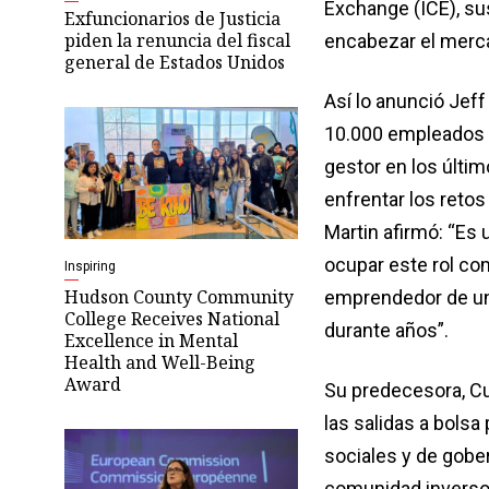
Exchange (ICE), sus
Exfuncionarios de Justicia
piden la renuncia del fiscal
encabezar el merc
general de Estados Unidos
Así lo anunció Jeff
10.000 empleados a
gestor en los últi
enfrentar los retos
Martin afirmó: “Es
ocupar este rol co
Inspiring
Hudson County Community
emprendedor de una 
College Receives National
durante años”.
Excellence in Mental
Health and Well-Being
Award
Su predecesora, Cu
las salidas a bolsa 
sociales y de gober
comunidad inversor