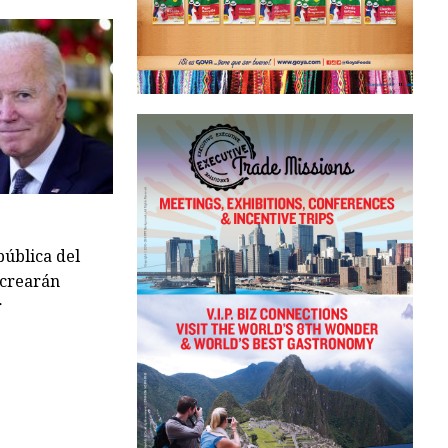
pública del
 crearán
r