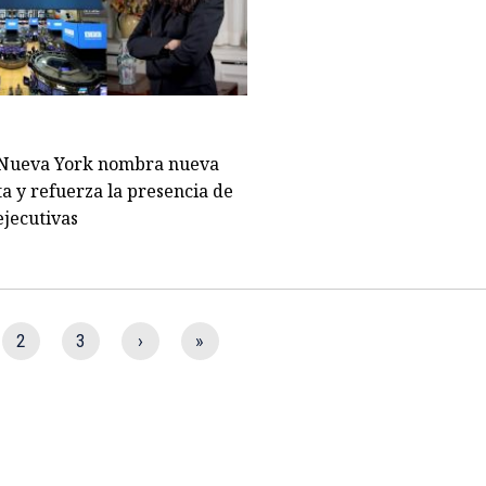
 Nueva York nombra nueva
a y refuerza la presencia de
jecutivas
2
3
›
»