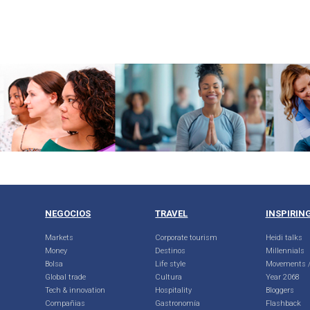
NEGOCIOS
TRAVEL
INSPIRIN
Markets
Corporate tourism
Heidi talks
Money
Destinos
Millennials
Bolsa
Life style
Movements /
Global trade
Cultura
Year 2068
Tech & innovation
Hospitality
Bloggers
Compañias
Gastronomía
Flashback