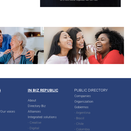
G
IN BIZ REPUBLIC
PUBLIC DIRECTORY
Companies
About
Organization
Directory Biz
Gobiernos
Our voices
Alliances
- Argentina
Integrated solutions
- Brasil
- Creative
- Chile
- Digital
- Colombia