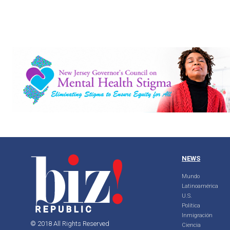
NEWS
Mundo
Latinoamérica
U.S.
Política
Inmigración
© 2018 All Rights Reserved
Ciencia