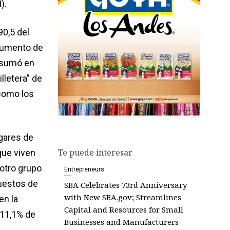
).
90,5 del
 aumento de
e sumó en
lletera” de
como los
gares de
Te puede interesar
que viven
otro grupo
Entrepreneurs
puestos de
SBA Celebrates 73rd Anniversary
with New SBA.gov; Streamlines
en la
Capital and Resources for Small
 11,1% de
Businesses and Manufacturers