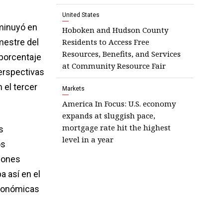
United States
minuyó en
Hoboken and Hudson County
Residents to Access Free
mestre del
Resources, Benefits, and Services
 porcentaje
at Community Resource Fair
perspectivas
 el tercer
Markets
America In Focus: U.S. economy
expands at sluggish pace,
mortgage rate hit the highest
s
level in a year
os
iones
a así en el
económicas