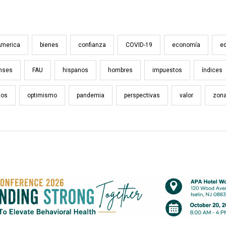
America
bienes
confianza
COVID-19
economía
e
nses
FAU
hispanos
hombres
impuestos
índices
ios
optimismo
pandemia
perspectivas
valor
zona