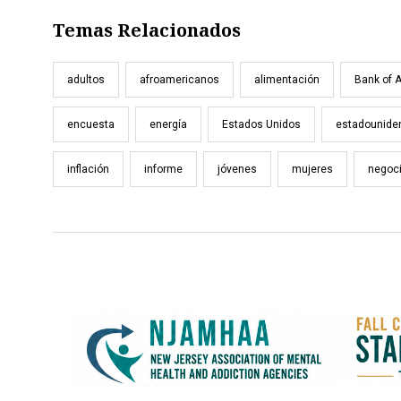
Temas Relacionados
adultos
afroamericanos
alimentación
Bank of 
encuesta
energía
Estados Unidos
estadounide
inflación
informe
jóvenes
mujeres
negoc