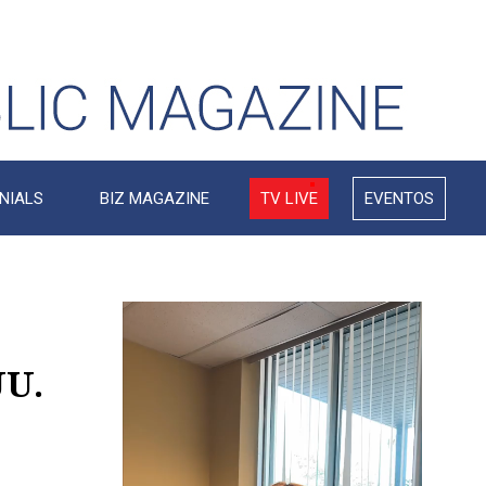
NIALS
BIZ MAGAZINE
TV LIVE
EVENTOS
Video
Player
UU.