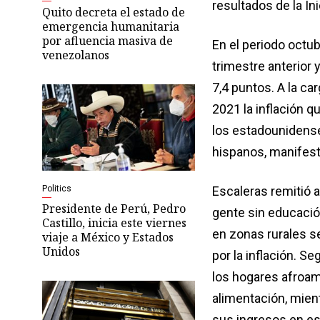
resultados de la In
Quito decreta el estado de
emergencia humanitaria
por afluencia masiva de
En el periodo octub
venezolanos
trimestre anterior 
7,4 puntos. A la c
2021 la inflación q
los estadounidens
hispanos, manifest
Politics
Escaleras remitió 
Presidente de Perú, Pedro
gente sin educació
Castillo, inicia este viernes
en zonas rurales s
viaje a México y Estados
Unidos
por la inflación. 
los hogares afroame
alimentación, mien
sus ingresos en es