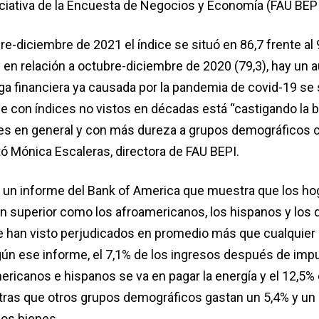
iciativa de la Encuesta de Negocios y Economía (FAU BEPI
re-diciembre de 2021 el índice se situó en 86,7 frente al 
y en relación a octubre-diciembre de 2020 (79,3), hay un
arga financiera ya causada por la pandemia de covid-19 s
ue con índices no vistos en décadas está “castigando la bi
es en general y con más dureza a grupos demográficos 
ó Mónica Escaleras, directora de FAU BEPI.
a un informe del Bank of America que muestra que los ho
n superior como los afroamericanos, los hispanos y los 
e han visto perjudicados en promedio más que cualquier 
Según ese informe, el 7,1% de los ingresos después de im
ricanos e hispanos se va en pagar la energía y el 12,5% 
tras que otros grupos demográficos gastan un 5,4% y un
os bienes.