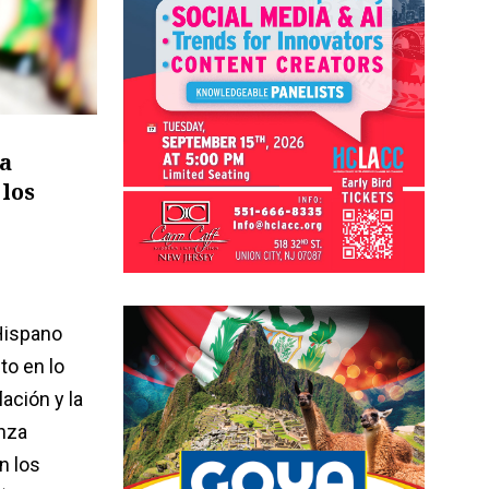
la
 los
Hispano
to en lo
ación y la
anza
n los