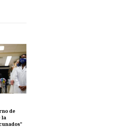
rno de
 la
acunados”