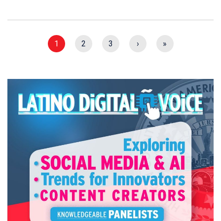
1
2
3
›
»