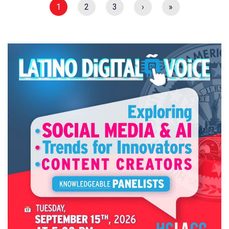
1
2
3
›
»