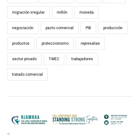
migración irregular
millón
moneda
negociación
pacto comercial
PIB
producción
productos
proteccionismo
represalias
sector privado
T-MEC
trabajadores
tratado comercial
<