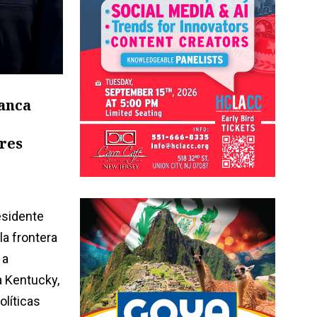
lanca
res
esidente
la frontera
 a
 a Kentucky,
olíticas