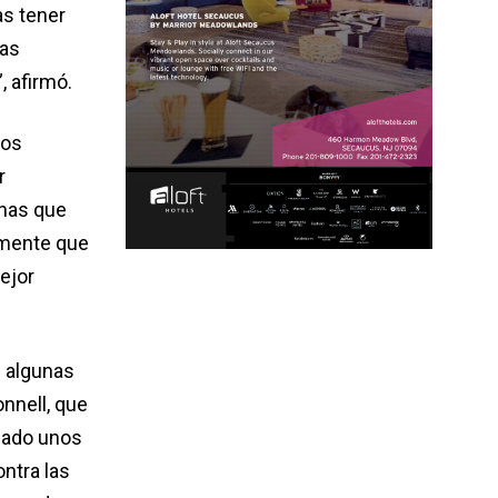
as tener
las
, afirmó.
los
r
onas que
emente que
ejor
 algunas
nnell, que
viado unos
ntra las