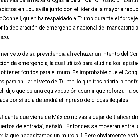
dictos en Louisville junto con el líder de la mayoría repu
cConnell, quien ha respaldado a Trump durante el forcej
 la declaración de emergencia nacional del mandatario a 
ico.
imer veto de su presidencia al rechazar un intento del Co
ión de emergencia, la cual utilizó para eludir a los legisl
 obtener fondos para el muro. Es improbable que el Con
s para anular el veto de Trump, lo que trasladaría la conf
roll dijo que es una equivocación asumir que reforzar la s
ada por sí sola detendrá el ingreso de drogas ilegales.
aficante que viene de México no vas a dejar de traficar d
uertos de entrada”, señaló. “Entonces se moverán entre l
por la que necesitamos un muro allí. Pero obviamente est