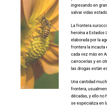
ingresando en gran
salvar vidas estad
La frontera surocci
heroína a Estados 
elaborada por la ag
frontera la incauta
cada vez más en Ar
carrocerías y en o
las drogas están e
Una cantidad mucho
frontera, usualment
décadas, y ello no h
se especializa en l