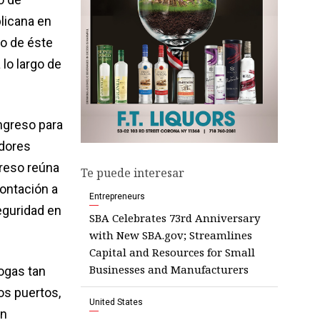
blicana en
eo de éste
lo largo de
ngreso para
adores
greso reúna
Te puede interesar
rontación a
Entrepreneurs
eguridad en
SBA Celebrates 73rd Anniversary
with New SBA.gov; Streamlines
Capital and Resources for Small
Businesses and Manufacturers
rogas tan
os puertos,
United States
án