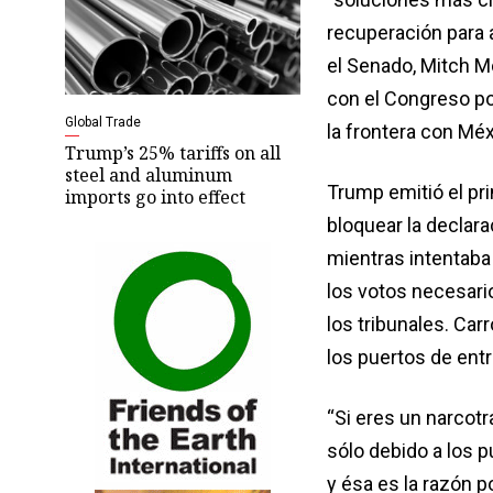
recuperación para a
el Senado, Mitch M
con el Congreso por
Global Trade
la frontera con Méx
Trump’s 25% tariffs on all
steel and aluminum
Trump emitió el pr
imports go into effect
bloquear la declarac
mientras intentaba
los votos necesario
los tribunales. Car
los puertos de entr
“Si eres un narcotr
sólo debido a los p
y ésa es la razón 