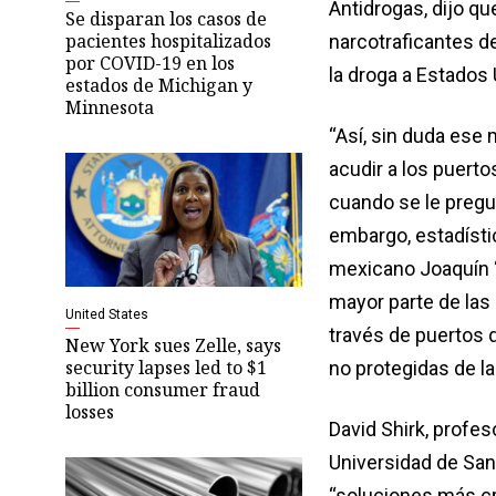
Antidrogas, dijo q
Se disparan los casos de
pacientes hospitalizados
narcotraficantes de
por COVID-19 en los
la droga a Estados 
estados de Michigan y
Minnesota
“Así, sin duda ese 
acudir a los puerto
cuando se le pregun
embargo, estadístic
mexicano Joaquín 
mayor parte de las
United States
través de puertos 
New York sues Zelle, says
security lapses led to $1
no protegidas de la
billion consumer fraud
losses
David Shirk, profes
Universidad de San 
“soluciones más cre