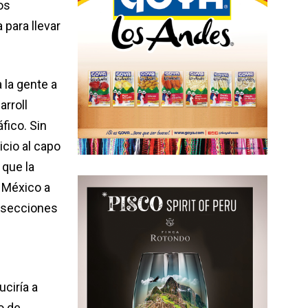
os
 para llevar
 la gente a
arroll
fico. Sin
icio al capo
que la
 México a
r secciones
ciría a
o de