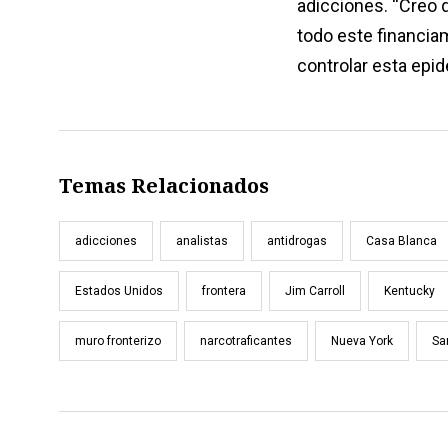
adicciones. “Creo 
todo este financia
controlar esta epid
Temas Relacionados
adicciones
analistas
antidrogas
Casa Blanca
Estados Unidos
frontera
Jim Carroll
Kentucky
muro fronterizo
narcotraficantes
Nueva York
Sa