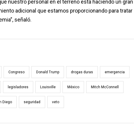
que nuestro personal en el terreno está haciendo un gran
miento adicional que estamos proporcionando para tratar
emia”, señaló.
Congreso
Donald Trump
drogas duras
emergencia
legisladores
Louisville
México
Mitch McConnell
n Diego
seguridad
veto