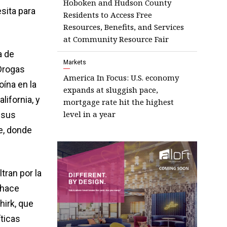
Hoboken and Hudson County
sita para
Residents to Access Free
Resources, Benefits, and Services
at Community Resource Fair
a de
Markets
 Drogas
America In Focus: U.S. economy
oína en la
expands at sluggish pace,
lifornia, y
mortgage rate hit the highest
level in a year
 sus
e, donde
tran por la
 hace
hirk, que
íticas