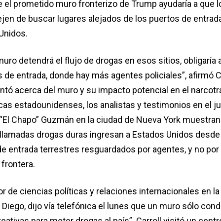
ue el prometido muro fronterizo de Trump ayudaría a que l
jen de buscar lugares alejados de los puertos de entrada
Unidos.
muro detendrá el flujo de drogas en esos sitios, obligaría a
s de entrada, donde hay más agentes policiales”, afirmó C
tó acerca del muro y su impacto potencial en el narcotrá
as estadounidenses, los analistas y testimonios en el ju
“El Chapo” Guzmán en la ciudad de Nueva York muestran 
 llamadas drogas duras ingresan a Estados Unidos desde
de entrada terrestres resguardados por agentes, y no po
 frontera.
or de ciencias políticas y relaciones internacionales en la
Diego, dijo vía telefónica el lunes que un muro sólo condu
ativas para meter drogas al país”. Carroll visitó un centr