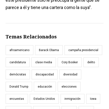
este presidente solo le preocupa la gente que se
parece a él y tiene una cartera como la suya”.
Temas Relacionados
afroamericano
Barack Obama
campaña presidencial
candidatura
clase media
Cory Booker
delito
demócratas
discapacidad
diversidad
Donald Trump
educación
elecciones
encuestas
Estados Unidos
inmigración
Iowa