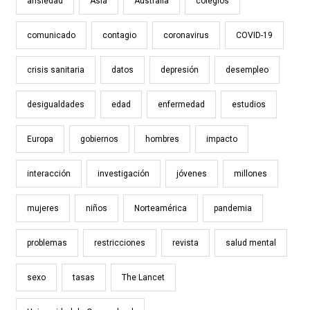
ansiedad
Asia
Australia
colegios
comunicado
contagio
coronavirus
COVID-19
crisis sanitaria
datos
depresión
desempleo
desigualdades
edad
enfermedad
estudios
Europa
gobiernos
hombres
impacto
interacción
investigación
jóvenes
millones
mujeres
niños
Norteamérica
pandemia
problemas
restricciones
revista
salud mental
sexo
tasas
The Lancet