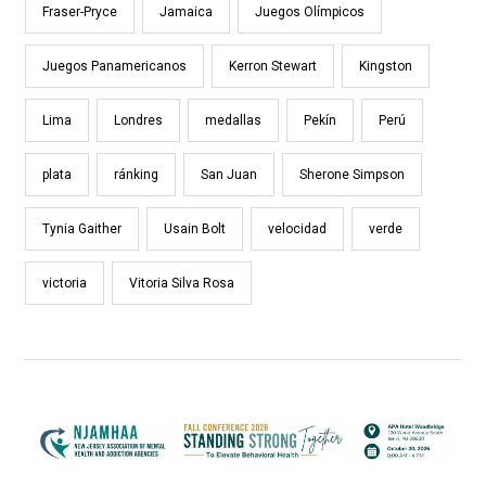
Fraser-Pryce
Jamaica
Juegos Olímpicos
Juegos Panamericanos
Kerron Stewart
Kingston
Lima
Londres
medallas
Pekín
Perú
plata
ránking
San Juan
Sherone Simpson
Tynia Gaither
Usain Bolt
velocidad
verde
victoria
Vitoria Silva Rosa