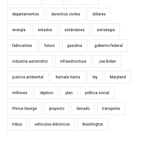
departamentos
derechos civiles
dólares
energía
estados
estándares
estrategia
fabricantes
futuro
gasolina
gobierno federal
industria automotriz
infraestructura
Joe Biden
justicia ambiental
Kamala Harris
ley
Maryland
millones
objetivo
plan
política social
Prince George
proyecto
Senado
transporte
tribus
vehículos eléctricos
Washington