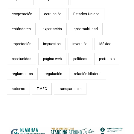
cooperación
corrupción
Estados Unidos
estándares
exportación
gobernabilidad
importación
impuestos
inversión
México
oportunidad
página web
políticas
protocolo
reglamentos
regulación
relación bilateral
soborno
T-MEC
transparencia