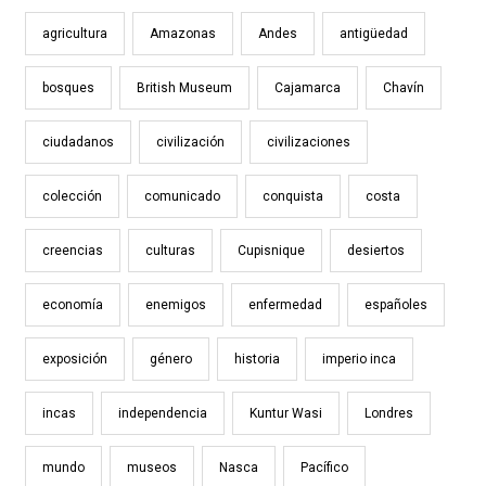
agricultura
Amazonas
Andes
antigüedad
bosques
British Museum
Cajamarca
Chavín
ciudadanos
civilización
civilizaciones
colección
comunicado
conquista
costa
creencias
culturas
Cupisnique
desiertos
economía
enemigos
enfermedad
españoles
exposición
género
historia
imperio inca
incas
independencia
Kuntur Wasi
Londres
mundo
museos
Nasca
Pacífico