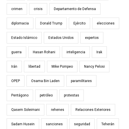
crimen
crisis
Departamento de Defensa
diplomacia
Donald Trump
Ejército
elecciones
Estado Islámico
Estados Unidos
expertos
guerra
Hasan Rohani
inteligencia
Irak
Irán
libertad
Mike Pompeo
Nancy Pelosi
OPEP
Osama Bin Laden
paramilitares
Pentágono
petróleo
protestas
Qasem Soleimani
rehenes
Relaciones Exteriores
Sadam Husein
sanciones
seguridad
Teherán