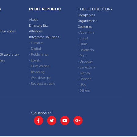
G
IN BIZ REPUBLIC
PUBLIC DIRECTORY
Companies
About
Organization
Directory Biz
Gobiernos
Our voices
Alliances
- Argentina
Integrated solutions
- Brasil
- Creative
- Chile
- Digital
- Colombia
00 word story
- Publishing
- Perú
ries
- Events
- Uruguay
- Print edition
- Venezuela
- Branding
- México
- Web develope
- Canadá
- Request a quote
- USA
- Others
Síguenos en: