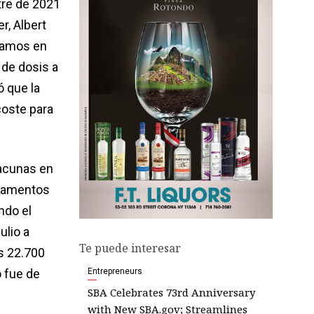
tre de 2021
r, Albert
stamos en
 de dosis a
ó que la
coste para
vacunas en
icamentos
ndo el
ulio a
Te puede interesar
s 22.700
o fue de
Entrepreneurs
SBA Celebrates 73rd Anniversary
with New SBA.gov; Streamlines