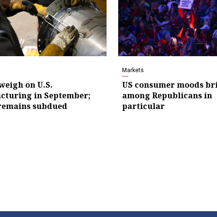
Markets
 weigh on U.S.
US consumer moods br
cturing in September;
among Republicans in
 remains subdued
particular