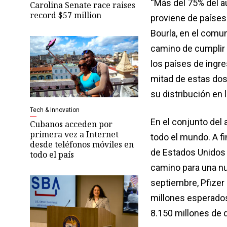
“Más del 75% del a
Carolina Senate race raises
record $57 million
proviene de países 
Bourla, en el comu
camino de cumplir 
los países de ingre
mitad de estas dos
su distribución en
Tech & Innovation
En el conjunto del 
Cubanos acceden por
primera vez a Internet
todo el mundo. A f
desde teléfonos móviles en
de Estados Unidos 
todo el país
camino para una nu
septiembre, Pfizer
millones esperados 
8.150 millones de 