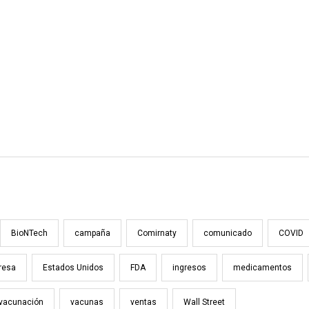
BioNTech
campaña
Comirnaty
comunicado
COVID
resa
Estados Unidos
FDA
ingresos
medicamentos
vacunación
vacunas
ventas
Wall Street