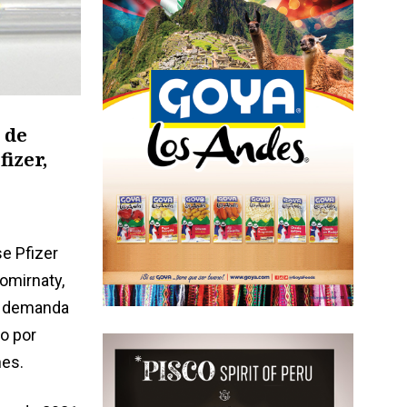
 de
fizer,
e Pfizer
omirnaty,
te demanda
o por
nes.