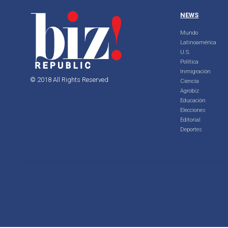
NEWS
Mundo
Latinoamérica
U.S.
Política
Inmigración
© 2018 All Rights Reserved
Ciencia
Agrobiz
Educación
Elecciones
Editorial
Deportes