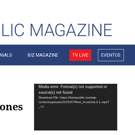
NIALS
BIZ MAGAZINE
TV LIVE
EVENTOS
Video
Media error: Format(s) not supported or
source(s) not found
Player
Download File: https://bizrepublic.com/wp-
lones
content/uploads/2025/07/Reel_IncaCola-2-1.mp4?
_=1