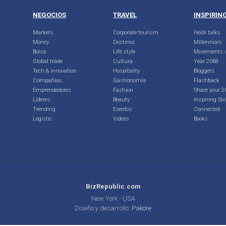
NEGOCIOS
TRAVEL
INSPIRIN
Markets
Corporate tourism
Heidi talks
Money
Destinos
Millennials
Bolsa
Life style
Movements /
Global trade
Cultura
Year 2068
Tech & innovation
Hospitality
Bloggers
Compañias
Gastronomía
Flashback
Emprendedores
Fashion
Share your 2
Lideres
Beauty
Inspiring Sto
Trending
Eventos
Connected
Logistic
Videos
Books
BizRepublic.com
New York - USA
Diseño y desarrollo:
Pakore