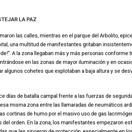
STEJAR LA PAZ
maron las calles, mientras en el parque del Arbolito, epic
pital, una multitud de manifestantes gritaban insistenteme
ede!”. A la zona llegaban más y más personas conforme t
ntrándose en las zonas de mayor iluminación y en ocas
ar algunos cohetes que explotaban a baja altura y se des
 días de batalla campal frente a las fuerzas de segurida
 esa misma zona entre las llamaradas de neumáticos ard
as cortinas de humo por el masivo uso de gas lacrimóg
as del orden. En la zona, los manifestantes empezaron es
das que les sirvieron de protección, especialmente en lo