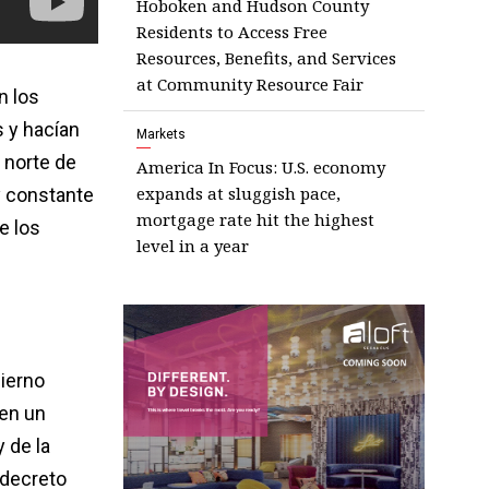
Hoboken and Hudson County
Residents to Access Free
Resources, Benefits, and Services
at Community Resource Fair
n los
s y hacían
Markets
l norte de
America In Focus: U.S. economy
expands at sluggish pace,
y constante
mortgage rate hit the highest
e los
level in a year
bierno
 en un
 de la
 decreto