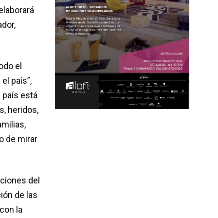
elaborará
dor,
odo el
l país”,
 país está
, heridos,
milias,
o de mirar
aciones del
ión de las
con la