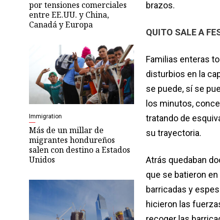
por tensiones comerciales
brazos.
entre EE.UU. y China,
Canadá y Europa
QUITO SALE A FE
Familias enteras to
disturbios en la ca
se puede, sí se pu
los minutos, conce
Immigration
tratando de esquiv
Más de un millar de
su trayectoria.
migrantes hondureños
salen con destino a Estados
Unidos
Atrás quedaban doce
que se batieron en
barricadas y espes
hicieron las fuerz
recoger las barrica