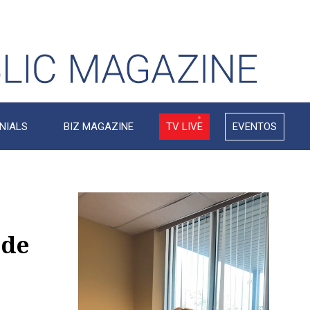
NIALS
BIZ MAGAZINE
TV LIVE
EVENTOS
Video
Player
 de