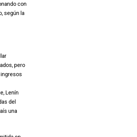
ionando con
, según la
lar
cados, pero
e ingresos
e, Lenín
das del
aís una
mitida en