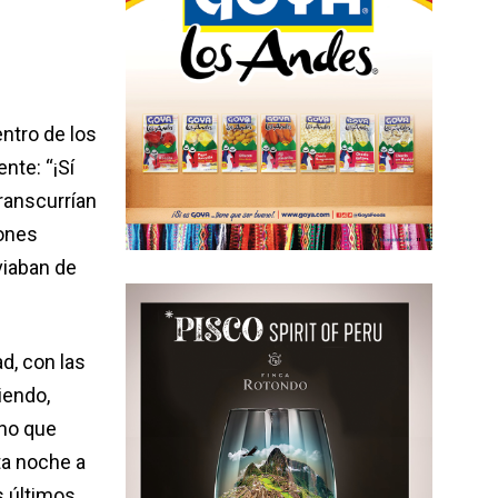
entro de los
nte: “¡Sí
ranscurrían
iones
viaban de
d, con las
iendo,
eno que
ta noche a
s últimos