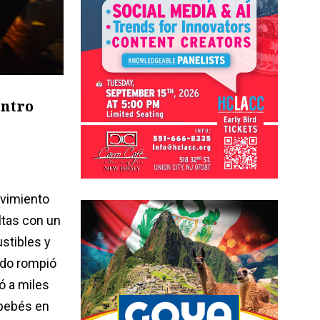
entro
ovimiento
ltas con un
stibles y
rdo rompió
ó a miles
 bebés en