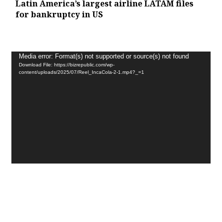
Latin America’s largest airline LATAM files
for bankruptcy in US
Video
Media error: Format(s) not supported or source(s) not found
Download File: https://bizrepublic.com/wp-
Player
content/uploads/2025/07/Reel_IncaCola-2-1.mp4?_=1