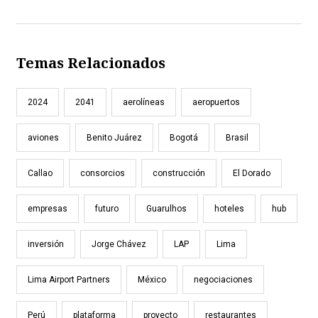
Temas Relacionados
2024
2041
aerolíneas
aeropuertos
aviones
Benito Juárez
Bogotá
Brasil
Callao
consorcios
construcción
El Dorado
empresas
futuro
Guarulhos
hoteles
hub
inversión
Jorge Chávez
LAP
Lima
Lima Airport Partners
México
negociaciones
Perú
plataforma
proyecto
restaurantes