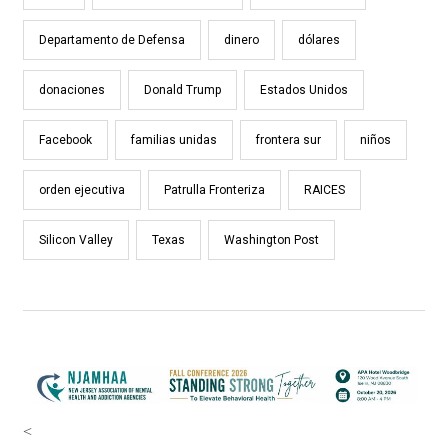
Departamento de Defensa
dinero
dólares
donaciones
Donald Trump
Estados Unidos
Facebook
familias unidas
frontera sur
niños
orden ejecutiva
Patrulla Fronteriza
RAICES
Silicon Valley
Texas
Washington Post
<