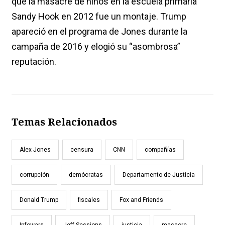
que la masacre de niños en la escuela primaria
Sandy Hook en 2012 fue un montaje. Trump
apareció en el programa de Jones durante la
campaña de 2016 y elogió su “asombrosa”
reputación.
Temas Relacionados
Alex Jones
censura
CNN
compañías
corrupción
demócratas
Departamento de Justicia
Donald Trump
fiscales
Fox and Friends
Infowars
Jeff Sessions
justicia
masacre