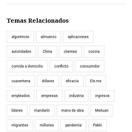
Temas Relacionados
algoritmos
almuerzo
aplicaciones
autoridades
China
clientes
cocina
comida a domicilio
conflicto
consumidor
cuarentena
dólares
eficacia
Ele.me
empleados
empresas
industria
ingresos
líderes
mandarín
mano de obra
Meituan
migrantes
millones
pandemia
Pekín