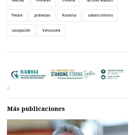
libertad
militares
miseria
Nicolás Maduro
Petare
protestas
Roraima
salario mínimo
usurpación
Venezuela
<
Más publicaciones