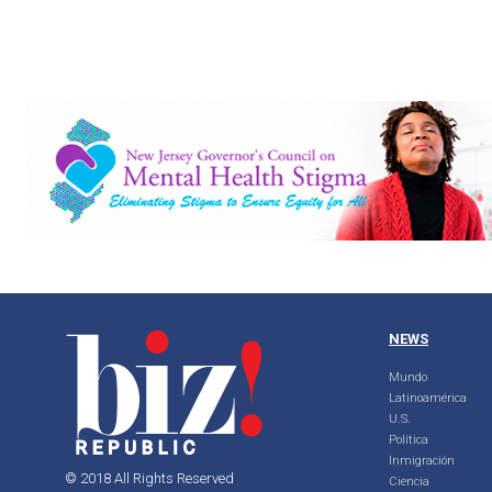
NEWS
Mundo
Latinoamérica
U.S.
Política
Inmigración
© 2018 All Rights Reserved
Ciencia