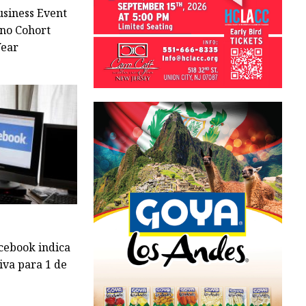
usiness Event
ino Cohort
Year
cebook indica
civa para 1 de