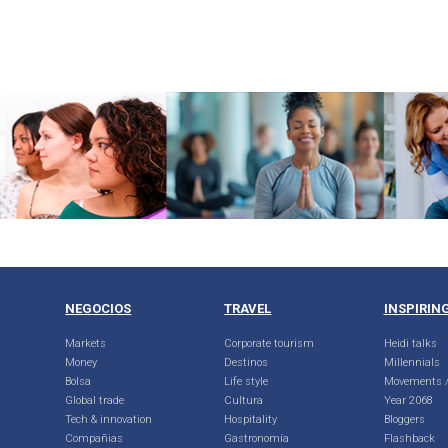
NEGOCIOS
TRAVEL
INSPIRIN
Markets
Corporate tourism
Heidi talks
Money
Destinos
Millennials
Bolsa
Life style
Movements /
Global trade
Cultura
Year 2068
Tech & innovation
Hospitality
Bloggers
Compañias
Gastronomía
Flashback