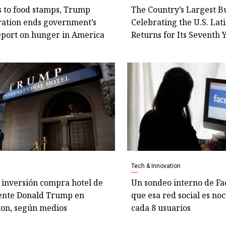
s to food stamps, Trump
The Country’s Largest B
ration ends government’s
Celebrating the U.S. Lat
eport on hunger in America
Returns for Its Seventh 
Tech & Innovation
 inversión compra hotel de
Un sondeo interno de Fa
ente Donald Trump en
que esa red social es no
on, según medios
cada 8 usuarios