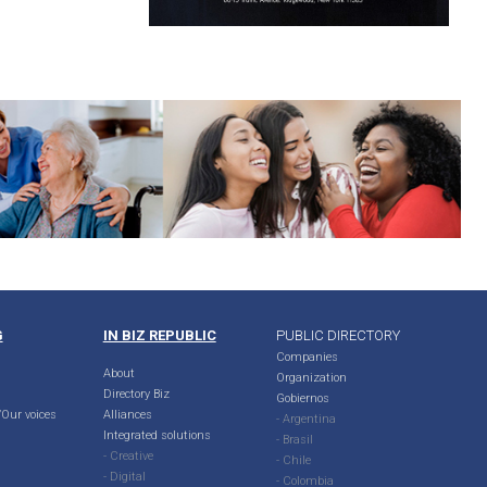
G
IN BIZ REPUBLIC
PUBLIC DIRECTORY
Companies
About
Organization
Directory Biz
Gobiernos
Our voices
Alliances
- Argentina
Integrated solutions
- Brasil
- Creative
- Chile
- Digital
- Colombia