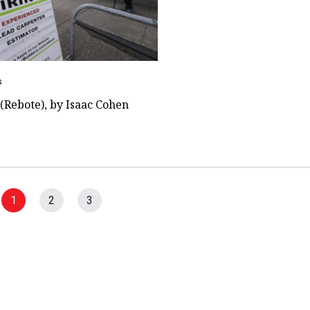
s
(Rebote), by Isaac Cohen
1
2
3