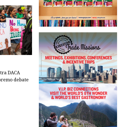
ntra DACA
upremo debate