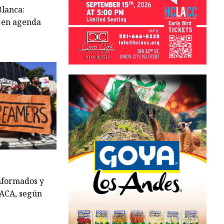
Blanca:
n en agenda
nformados y
DACA, según