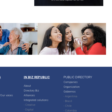
G
IN BIZ REPUBLIC
PUBLIC DIRECTORY
Companies
About
Organization
Directory Biz
Gobiernos
Our voices
Alliances
- Argentina
Integrated solutions
- Brasil
- Creative
- Chile
- Digital
- Colombia