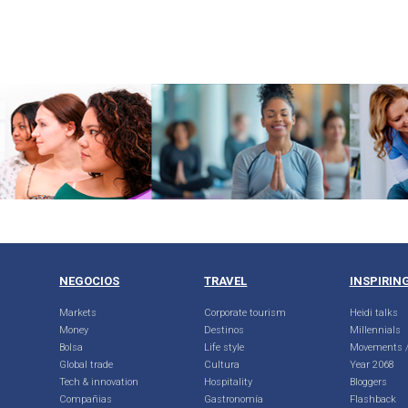
NEGOCIOS
TRAVEL
INSPIRIN
Markets
Corporate tourism
Heidi talks
Money
Destinos
Millennials
Bolsa
Life style
Movements /
Global trade
Cultura
Year 2068
Tech & innovation
Hospitality
Bloggers
Compañias
Gastronomía
Flashback