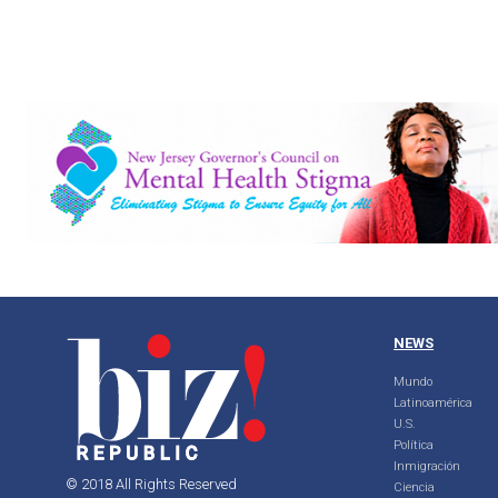
NEWS
Mundo
Latinoamérica
U.S.
Política
Inmigración
© 2018 All Rights Reserved
Ciencia