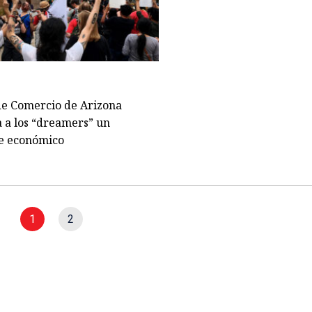
e Comercio de Arizona
 a los “dreamers” un
e económico
1
2