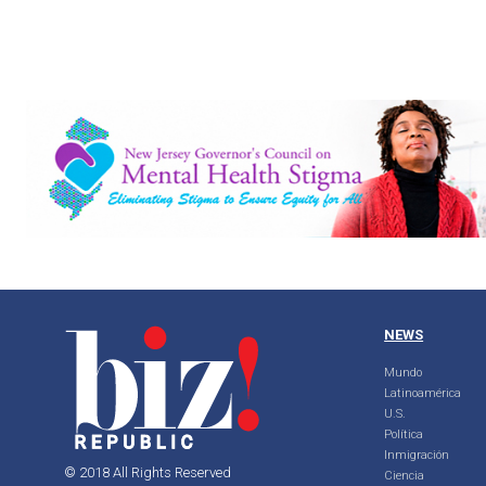
NEWS
Mundo
Latinoamérica
U.S.
Política
Inmigración
© 2018 All Rights Reserved
Ciencia