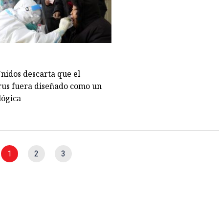
nidos descarta que el
rus fuera diseñado como un
lógica
1
2
3