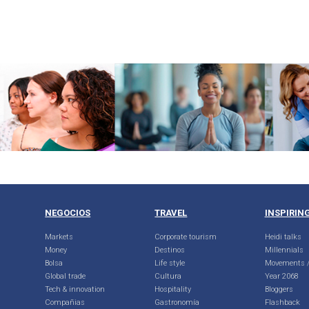
NEGOCIOS
TRAVEL
INSPIRIN
Markets
Corporate tourism
Heidi talks
Money
Destinos
Millennials
Bolsa
Life style
Movements /
Global trade
Cultura
Year 2068
Tech & innovation
Hospitality
Bloggers
Compañias
Gastronomía
Flashback