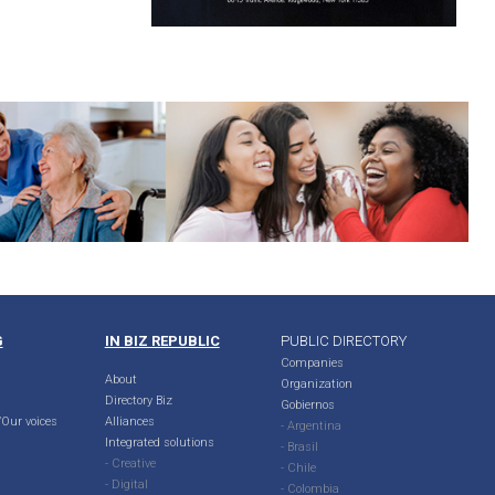
G
IN BIZ REPUBLIC
PUBLIC DIRECTORY
Companies
About
Organization
Directory Biz
Gobiernos
Our voices
Alliances
- Argentina
Integrated solutions
- Brasil
- Creative
- Chile
- Digital
- Colombia