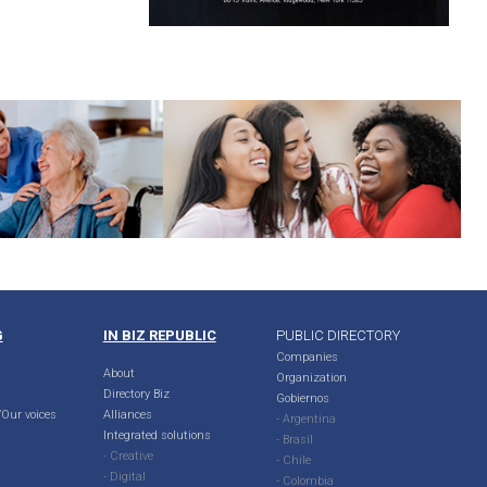
G
IN BIZ REPUBLIC
PUBLIC DIRECTORY
Companies
About
Organization
Directory Biz
Gobiernos
Our voices
Alliances
- Argentina
Integrated solutions
- Brasil
- Creative
- Chile
- Digital
- Colombia