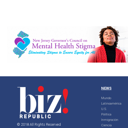
NEWS
Mundo
Latinoamérica
U.S.
Política
Inmigración
© 2018 All Rights Reserved
Ciencia