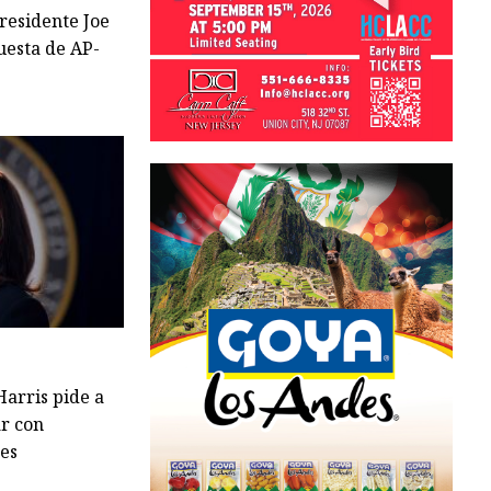
residente Joe
uesta de AP-
arris pide a
ar con
tes