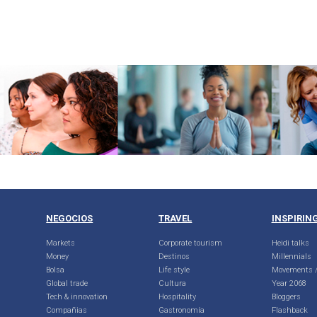
NEGOCIOS
TRAVEL
INSPIRIN
Markets
Corporate tourism
Heidi talks
Money
Destinos
Millennials
Bolsa
Life style
Movements /
Global trade
Cultura
Year 2068
Tech & innovation
Hospitality
Bloggers
Compañias
Gastronomía
Flashback