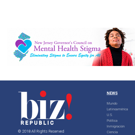
NEWS
Mundo
Latinoamérica
U.S.
Política
Inmigración
© 2018 All Rights Reserved
Ciencia