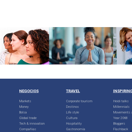
NEGOCIOS
TRAVEL
INSPIRIN
Markets
Corporate tourism
Heidi talks
Money
Destinos
Millennials
Bolsa
Life style
Movements /
Global trade
Cultura
Year 2068
Tech & innovation
Hospitality
Bloggers
Compañias
Gastronomía
Flashback