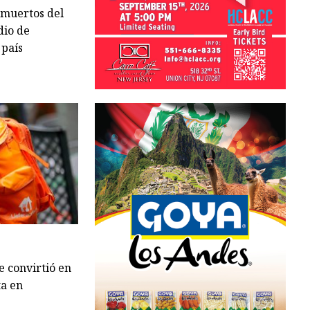
 muertos del
dio de
 país
e convirtió en
ta en