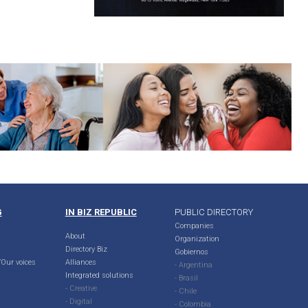
G
IN BIZ REPUBLIC
PUBLIC DIRECTORY
Companies
About
Organization
Directory Biz
Gobiernos
Our voices
Alliances
- Argentina
Integrated solutions
- Brasil
- Creative
- Chile
- Digital
- Colombia