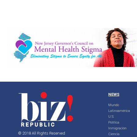
NEWS
Mundo
Latinoamérica
U.S.
Política
Inmigración
© 2018 All Rights Reserved
Ciencia