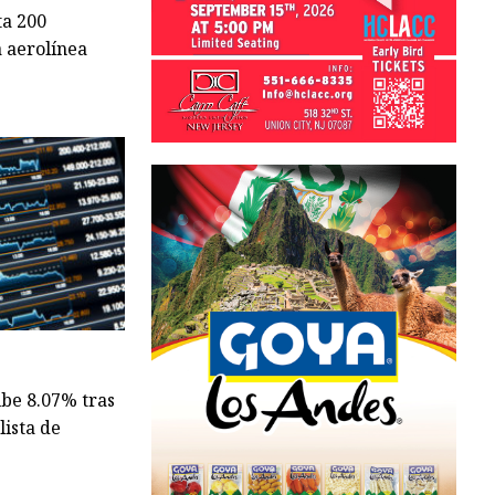
ta 200
a aerolínea
ube 8.07% tras
lista de