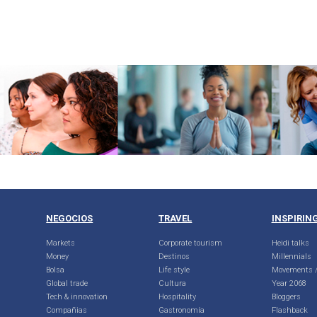
NEGOCIOS
TRAVEL
INSPIRIN
Markets
Corporate tourism
Heidi talks
Money
Destinos
Millennials
Bolsa
Life style
Movements /
Global trade
Cultura
Year 2068
Tech & innovation
Hospitality
Bloggers
Compañias
Gastronomía
Flashback