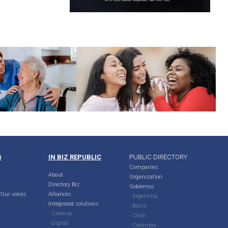
G
IN BIZ REPUBLIC
PUBLIC DIRECTORY
Companies
About
Organization
Directory Biz
Gobiernos
Our voices
Alliances
- Argentina
Integrated solutions
- Brasil
- Creative
- Chile
- Digital
- Colombia