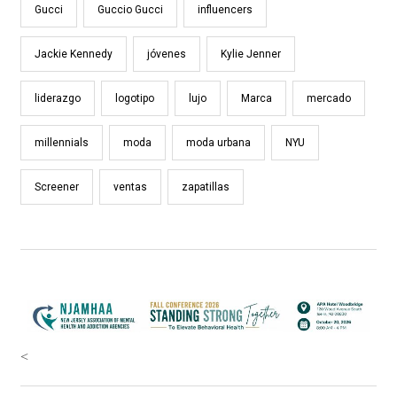
Gucci
Guccio Gucci
influencers
Jackie Kennedy
jóvenes
Kylie Jenner
liderazgo
logotipo
lujo
Marca
mercado
millennials
moda
moda urbana
NYU
Screener
ventas
zapatillas
<