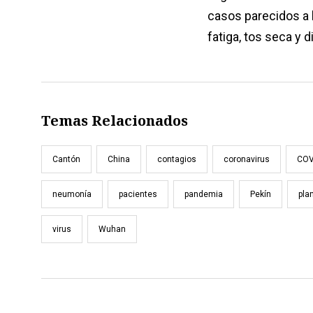
casos parecidos a 
fatiga, tos seca y d
Temas Relacionados
Cantón
China
contagios
coronavirus
COV
neumonía
pacientes
pandemia
Pekín
pla
virus
Wuhan