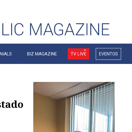
NIALS
BIZ MAGAZINE
TV LIVE
EVENTOS
Video
Player
stado