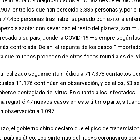
l de infectados diagnosticados en China desde el inicio d
907, entre los que han perecido 3.336 personas y, por e
 a 77.455 personas tras haber superado con éxito la enfe
ezó a azotar con severidad el resto del planeta, son m
resado a su país, donde la COVID-19 —siempre según las
más controlada. De ahí el repunte de los casos “importado
a que muchos proceden de otros focos mundiales del vi
ha realizado seguimiento médico a 717.378 contactos c
cuales 11.176 continúan en observación, y de ellos, 53 s
erse contagiado del virus. En cuanto a los infectados
a registró 47 nuevos casos en este último parte, situando
n observación a 1.097.
rzo, el gobierno chino declaró que el pico de transmisio
n el país asiático. Los síntomas del nuevo coronavirus so