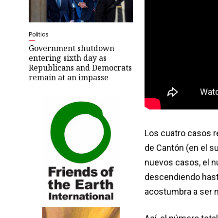
Politics
Government shutdown
entering sixth day as
Republicans and Democrats
remain at an impasse
Los cuatro casos re
de Cantón (en el su
nuevos casos, el nú
descendiendo hasta
acostumbra a ser m