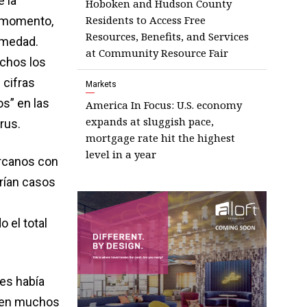
e la
Hoboken and Hudson County
Residents to Access Free
l momento,
Resources, Benefits, and Services
rmedad.
at Community Resource Fair
uchos los
 cifras
Markets
s” en las
America In Focus: U.S. economy
expands at sluggish pace,
rus.
mortgage rate hit the highest
level in a year
ercanos con
erían casos
 el total
nes había
n en muchos