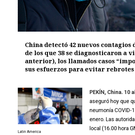
China detectó 42 nuevos contagios d
de los que 38 se diagnosticaron a v
anterior), los llamados casos “imp
sus esfuerzos para evitar rebrotes
PEKÍN, China. 10 a
aseguró hoy que qu
neumonía COVID-19,
enero. Las autorid
local (16.00 hora G
Latin America