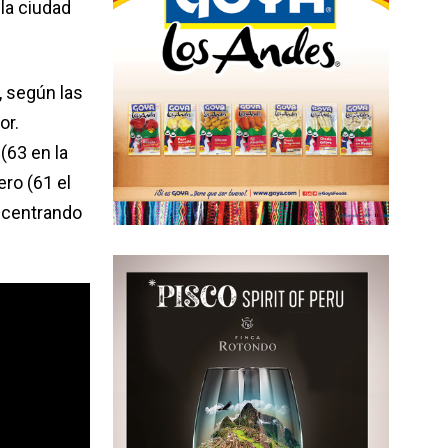
la ciudad
 según las
or.
(63 en la
ero (61 el
oncentrando