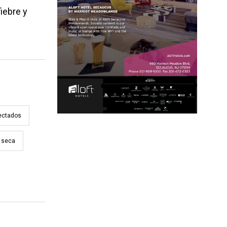
iebre y
ectados
 seca