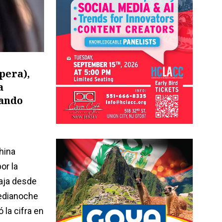
pera),
a
rando
hina
or la
aja desde
medianoche
 la cifra en