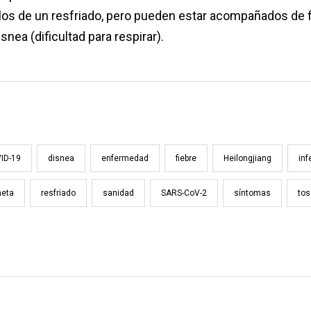
los de un resfriado, pero pueden estar acompañados de f
isnea (dificultad para respirar).
ID-19
disnea
enfermedad
fiebre
Heilongjiang
inf
neta
resfriado
sanidad
SARS-CoV-2
síntomas
tos