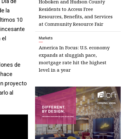
 Día de
Hoboken and Hudson County
Residents to Access Free
e la
Resources, Benefits, and Services
ltimos 10
at Community Resource Fair
 incesante
 el
Markets
America In Focus: U.S. economy
expands at sluggish pace,
mortgage rate hit the highest
llones de
level in a year
i hace
un proyecto
rlo al