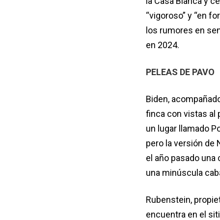
la Casa Blanca y c
“vigoroso” y “en fo
los rumores en sent
en 2024.
PELEAS DE PAVO
Biden, acompañado 
finca con vistas a
un lugar llamado Po
pero la versión de 
el año pasado una c
una minúscula caba
Rubenstein, propie
encuentra en el siti