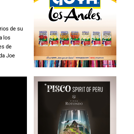
rios de su
a los
es de
da Joe