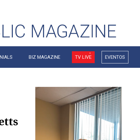
NIALS
BIZ MAGAZINE
TV LIVE
EVENTOS
Video
Player
etts