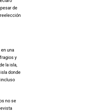
eclaró
a pesar de
 reelección
 en una
fragios y
 la isla,
 isla donde
 incluso
os no se
revista