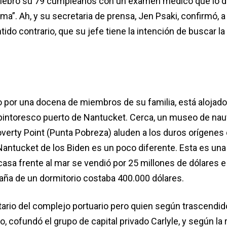
elebró su 79 cumpleaños con un examen médico que lo d
rma”. Ah, y su secretaria de prensa, Jen Psaki, confirmó, 
ido contrario, que su jefe tiene la intención de buscar la
por una docena de miembros de su familia, está alojado
l pintoresco puerto de Nantucket. Cerca, un museo de nau
verty Point (Punta Pobreza) aluden a los duros orígenes de
Nantucket de los Biden es un poco diferente. Esta es una
asa frente al mar se vendió por 25 millones de dólares e
ña de un dormitorio costaba 400.000 dólares.
tario del complejo portuario pero quien según trascendid
o, cofundó el grupo de capital privado Carlyle, y según la 