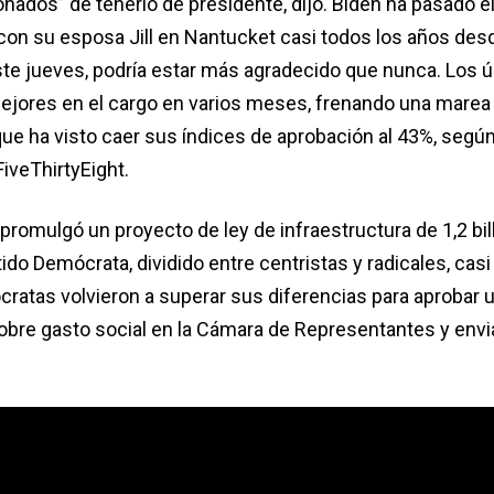
ados” de tenerlo de presidente, dijo. Biden ha pasado el
con su esposa Jill en Nantucket casi todos los años desd
te jueves, podría estar más agradecido que nunca. Los ú
mejores en el cargo en varios meses, frenando una marea
ue ha visto caer sus índices de aprobación al 43%, según
FiveThirtyEight.
romulgó un proyecto de ley de infraestructura de 1,2 bi
ido Demócrata, dividido entre centristas y radicales, cas
cratas volvieron a superar sus diferencias para aprobar 
obre gasto social en la Cámara de Representantes y envia