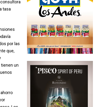
 consultora
a tasa
ensiones
odavía
dos por las
nte que,
y
 tienen un
 buenos
 ahorro
yor
presa. Los