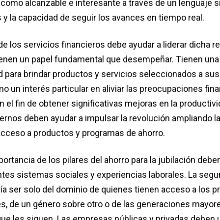
 como alcanzable e interesante a través de un lenguaje si
 y la capacidad de seguir los avances en tiempo real.
 de los servicios financieros debe ayudar a liderar dicha r
enen un papel fundamental que desempeñar. Tienen una 
d para brindar productos y servicios seleccionados a sus
 un interés particular en aliviar las preocupaciones fin
el fin de obtener significativas mejoras en la productivi
ernos deben ayudar a impulsar la revolución ampliando l
acceso a productos y programas de ahorro.​
portancia de los pilares del ahorro para la jubilación deb
entes sistemas sociales y experiencias laborales. La segu
ría ser solo del dominio de quienes tienen acceso a los 
, de un género sobre otro o de las generaciones mayor
que les siguen. Las empresas públicas y privadas deben u