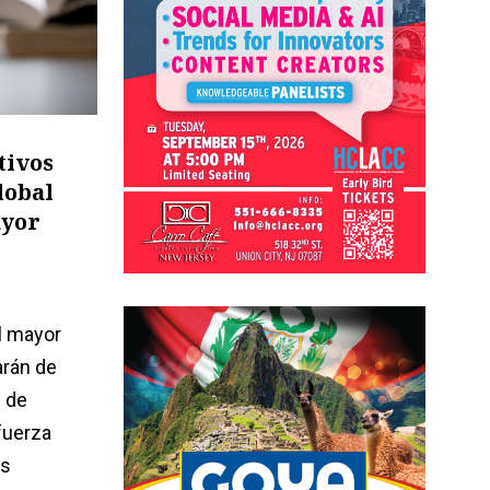
tivos
lobal
ayor
l mayor
arán de
 de
fuerza
os