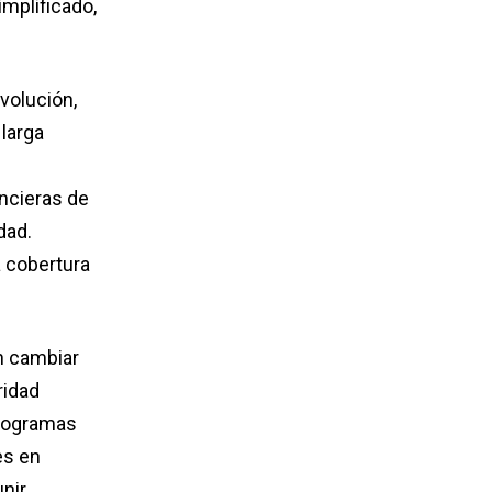
mplificado,
evolución,
larga
ancieras de
dad.
a cobertura
en cambiar
ridad
programas
es en
nir