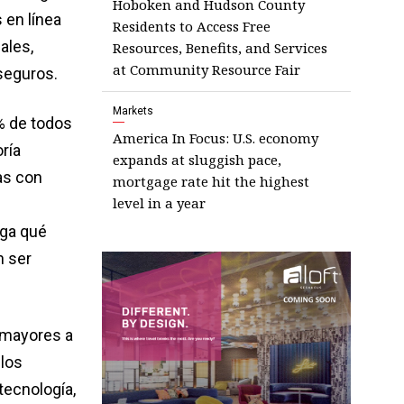
Hoboken and Hudson County
 en línea
Residents to Access Free
ales,
Resources, Benefits, and Services
at Community Resource Fair
seguros.
Markets
% de todos
America In Focus: U.S. economy
ría
expands at sluggish pace,
as con
mortgage rate hit the highest
level in a year
iga qué
n ser
 mayores a
los
tecnología,