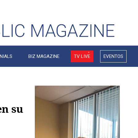
NIALS
BIZ MAGAZINE
TV LIVE
EVENTOS
Video
Player
en su