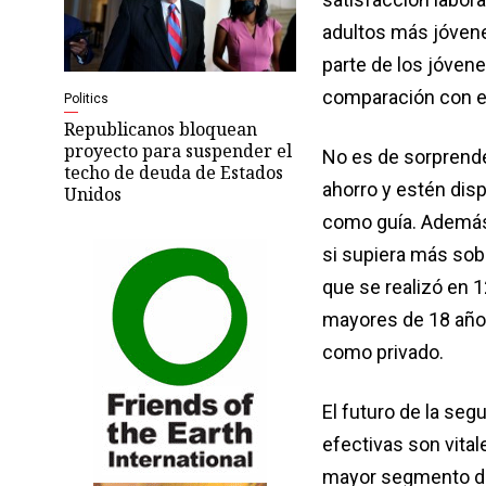
adultos más jóvene
parte de los jóven
comparación con e
Politics
Republicanos bloquean
proyecto para suspender el
No es de sorprender
techo de deuda de Estados
ahorro y estén dis
Unidos
como guía. Además,
si supiera más sobr
que se realizó en 1
mayores de 18 años
como privado.
El futuro de la segu
efectivas son vital
mayor segmento de 