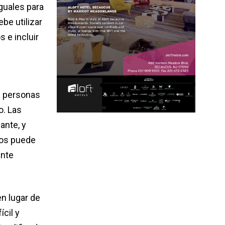
guales para
be utilizar
 e incluir
as personas
o. Las
ante, y
ros puede
ente
en lugar de
cil y