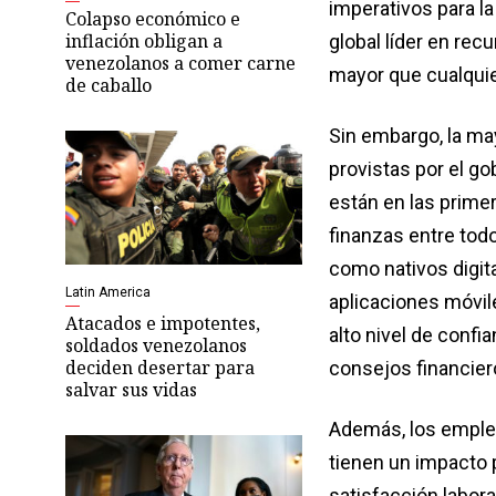
imperativos para la
Colapso económico e
inflación obligan a
global líder en re
venezolanos a comer carne
mayor que cualquie
de caballo
Sin embargo, la ma
provistas por el g
están en las prime
finanzas entre tod
como nativos digit
Latin America
aplicaciones móvil
Atacados e impotentes,
alto nivel de conf
soldados venezolanos
deciden desertar para
consejos financier
salvar sus vidas
Además, los emplea
tienen un impacto p
satisfacción labor